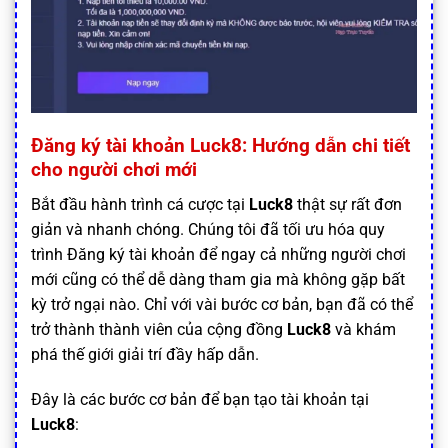
Đăng ký tài khoản Luck8: Hướng dẫn chi tiết
cho người chơi mới
Bắt đầu hành trình cá cược tại
Luck8
thật sự rất đơn
giản và nhanh chóng. Chúng tôi đã tối ưu hóa quy
trình Đăng ký tài khoản để ngay cả những người chơi
mới cũng có thể dễ dàng tham gia mà không gặp bất
kỳ trở ngại nào. Chỉ với vài bước cơ bản, bạn đã có thể
trở thành thành viên của cộng đồng
Luck8
và khám
phá thế giới giải trí đầy hấp dẫn.
Đây là các bước cơ bản để bạn tạo tài khoản tại
Luck8
: