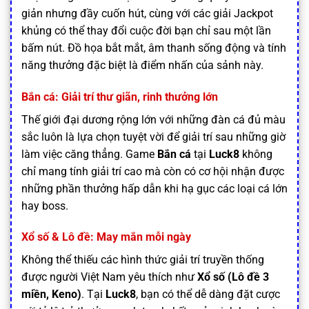
giản nhưng đầy cuốn hút, cùng với các giải Jackpot
khủng có thể thay đổi cuộc đời bạn chỉ sau một lần
bấm nút. Đồ họa bắt mắt, âm thanh sống động và tính
năng thưởng đặc biệt là điểm nhấn của sảnh này.
Bắn cá: Giải trí thư giãn, rinh thưởng lớn
Thế giới đại dương rộng lớn với những đàn cá đủ màu
sắc luôn là lựa chọn tuyệt vời để giải trí sau những giờ
làm việc căng thẳng. Game
Bắn cá
tại
Luck8
không
chỉ mang tính giải trí cao mà còn có cơ hội nhận được
những phần thưởng hấp dẫn khi hạ gục các loại cá lớn
hay boss.
Xổ số & Lô đề: May mắn mỗi ngày
Không thể thiếu các hình thức giải trí truyền thống
được người Việt Nam yêu thích như
Xổ số (Lô đề 3
miền, Keno)
. Tại
Luck8
, bạn có thể dễ dàng đặt cược