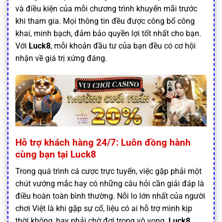
và điều kiện của mỗi chương trình khuyến mãi trước
khi tham gia. Mọi thông tin đều được công bố công
khai, minh bạch, đảm bảo quyền lợi tốt nhất cho bạn.
Với
Luck8
, mỗi khoản đầu tư của bạn đều có cơ hội
nhận về giá trị xứng đáng.
Hỗ trợ khách hàng 24/7: Luôn đồng hành
cùng bạn tại Luck8
Trong quá trình cá cược trực tuyến, việc gặp phải một
chút vướng mắc hay có những câu hỏi cần giải đáp là
điều hoàn toàn bình thường. Nỗi lo lớn nhất của người
chơi Việt là khi gặp sự cố, liệu có ai hỗ trợ mình kịp
thời không, hay phải chờ đợi trong vô vọng.
Luck8