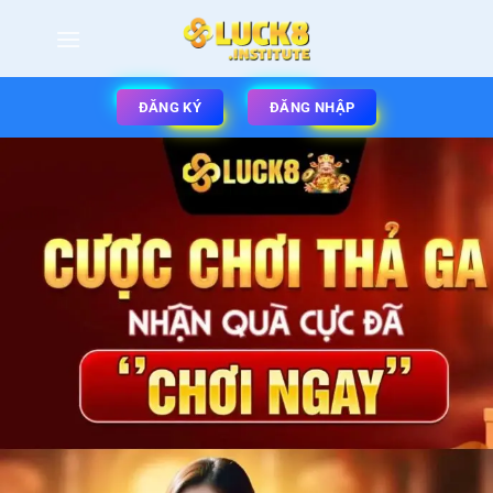
ĐĂNG KÝ
ĐĂNG NHẬP