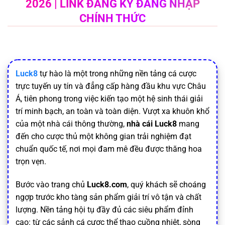
2026 | LINK ĐĂNG KÝ ĐĂNG NHẬP
CHÍNH THỨC
Luck8
tự hào là một trong những nền tảng cá cược
trực tuyến uy tín và đẳng cấp hàng đầu khu vực Châu
Á
, tiên phong trong việc kiến tạo một hệ sinh thái giải
trí minh bạch, an toàn và toàn diện. Vượt xa khuôn khổ
của một nhà cái thông thường,
nhà cái Luck8
mang
đến cho cược thủ một không gian trải nghiệm đạt
chuẩn quốc tế, nơi mọi đam mê đều được thăng hoa
trọn vẹn.
Bước vào trang chủ
Luck8.com
, quý khách sẽ choáng
ngợp trước kho tàng sản phẩm giải trí vô tận và chất
lượng. Nền tảng hội tụ đầy đủ các siêu phẩm đỉnh
cao: từ các sảnh cá cược thể thao cuồng nhiệt, sòng