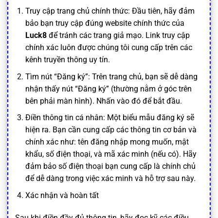
Truy cập trang chủ chính thức: Đầu tiên, hãy đảm
bảo bạn truy cập đúng website chính thức của
Luck8
để tránh các trang giả mạo. Link truy cập
chính xác luôn được chúng tôi cung cấp trên các
kênh truyền thông uy tín.
Tìm nút “Đăng ký”: Trên trang chủ, bạn sẽ dễ dàng
nhận thấy nút “Đăng ký” (thường nằm ở góc trên
bên phải màn hình). Nhấn vào đó để bắt đầu.
Điền thông tin cá nhân: Một biểu mẫu đăng ký sẽ
hiện ra. Bạn cần cung cấp các thông tin cơ bản và
chính xác như: tên đăng nhập mong muốn, mật
khẩu, số điện thoại, và mã xác minh (nếu có). Hãy
đảm bảo số điện thoại bạn cung cấp là chính chủ
để dễ dàng trong việc xác minh và hỗ trợ sau này.
Xác nhận và hoàn tất
Sau khi điền đầy đủ thông tin, hãy đọc kỹ các điều