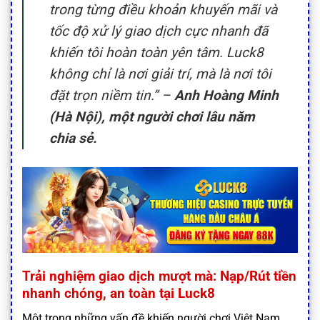
trong từng điều khoản khuyến mãi và
tốc độ xử lý giao dịch cực nhanh đã
khiến tôi hoàn toàn yên tâm. Luck8
không chỉ là nơi giải trí, mà là nơi tôi
đặt trọn niềm tin.”
–
Anh Hoàng Minh
(Hà Nội), một người chơi lâu năm
chia sẻ.
Trải nghiệm giao dịch mượt mà: Nạp/Rút tiền
nhanh chóng, an toàn tại Luck8
Một trong những vấn đề khiến người chơi Việt Nam