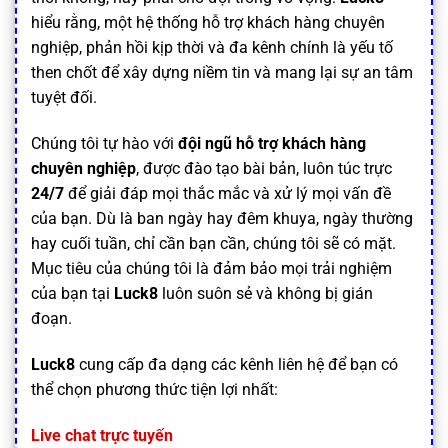
hiểu rằng, một hệ thống hỗ trợ khách hàng chuyên
nghiệp, phản hồi kịp thời và đa kênh chính là yếu tố
then chốt để xây dựng niềm tin và mang lại sự an tâm
tuyệt đối.
Chúng tôi tự hào với
đội ngũ hỗ trợ khách hàng
chuyên nghiệp
, được đào tạo bài bản, luôn túc trực
24/7
để giải đáp mọi thắc mắc và xử lý mọi vấn đề
của bạn. Dù là ban ngày hay đêm khuya, ngày thường
hay cuối tuần, chỉ cần bạn cần, chúng tôi sẽ có mặt.
Mục tiêu của chúng tôi là đảm bảo mọi trải nghiệm
của bạn tại
Luck8
luôn suôn sẻ và không bị gián
đoạn.
Luck8
cung cấp đa dạng các kênh liên hệ để bạn có
thể chọn phương thức tiện lợi nhất:
Live chat trực tuyến