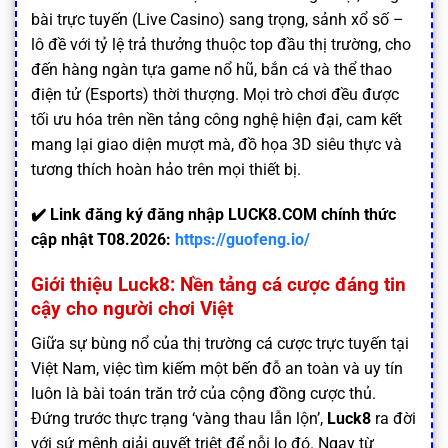
bài trực tuyến (Live Casino) sang trọng, sảnh xổ số –
lô đề với tỷ lệ trả thưởng thuộc top đầu thị trường, cho
đến hàng ngàn tựa game nổ hũ, bắn cá và thể thao
điện tử (Esports) thời thượng. Mọi trò chơi đều được
tối ưu hóa trên nền tảng công nghệ hiện đại, cam kết
mang lại giao diện mượt mà, đồ họa 3D siêu thực và
tương thích hoàn hảo trên mọi thiết bị.
✔️ Link đăng ký đăng nhập LUCK8.COM chính thức
cập nhật T08.2026:
https://guofeng.io/
Giới thiệu Luck8: Nền tảng cá cược đáng tin
cậy cho người chơi Việt
Giữa sự bùng nổ của thị trường cá cược trực tuyến tại
Việt Nam, việc tìm kiếm một bến đỗ an toàn và uy tín
luôn là bài toán trăn trở của cộng đồng cược thủ.
Đứng trước thực trạng ‘vàng thau lẫn lộn’,
Luck8
ra đời
với sứ mệnh giải quyết triệt để nỗi lo đó. Ngay từ