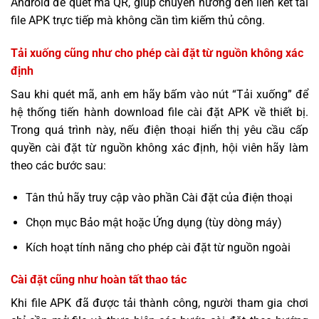
Android để quét mã QR, giúp chuyển hướng đến liên kết tải
file APK trực tiếp mà không cần tìm kiếm thủ công.
Tải xuống cũng như cho phép cài đặt từ nguồn không xác
định
Sau khi quét mã, anh em hãy bấm vào nút “Tải xuống” để
hệ thống tiến hành download file cài đặt APK về thiết bị.
Trong quá trình này, nếu điện thoại hiển thị yêu cầu cấp
quyền cài đặt từ nguồn không xác định, hội viên hãy làm
theo các bước sau:
Tân thủ hãy truy cập vào phần Cài đặt của điện thoại
Chọn mục Bảo mật hoặc Ứng dụng (tùy dòng máy)
Kích hoạt tính năng cho phép cài đặt từ nguồn ngoài
Cài đặt cũng như hoàn tất thao tác
Khi file APK đã được tải thành công, người tham gia chơi