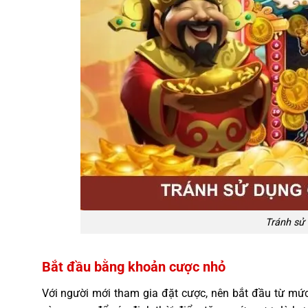
Tránh sử 
Bắt đầu bằng khoản cược nhỏ
Với người mới tham gia đặt cược, nên bắt đầu từ mứ