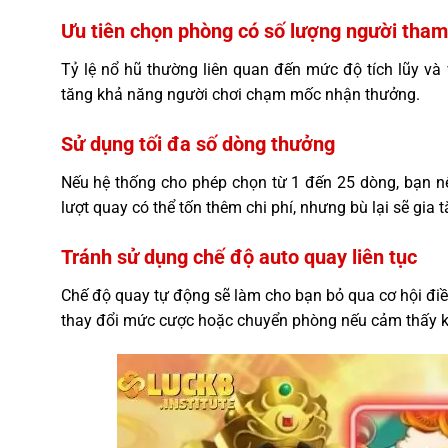
Ưu tiên chọn phòng có số lượng người tham
Tỷ lệ nổ hũ thường liên quan đến mức độ tích lũy và 
tăng khả năng người chơi chạm mốc nhận thưởng.
Sử dụng tối đa số dòng thưởng
Nếu hệ thống cho phép chọn từ 1 đến 25 dòng, bạn nê
lượt quay có thể tốn thêm chi phí, nhưng bù lại sẽ gia
Tránh sử dụng chế độ auto quay liên tục
Chế độ quay tự động sẽ làm cho bạn bỏ qua cơ hội điều
thay đổi mức cược hoặc chuyển phòng nếu cảm thấy k