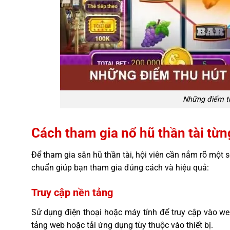
Những điểm th
Cách tham gia nổ hũ thần tài từ
Để tham gia săn hũ thần tài, hội viên cần nắm rõ một s
chuẩn giúp bạn tham gia đúng cách và hiệu quả:
Truy cập nền tảng
Sử dụng điện thoại hoặc máy tính để truy cập vào we
tảng web hoặc tải ứng dụng tùy thuộc vào thiết bị.