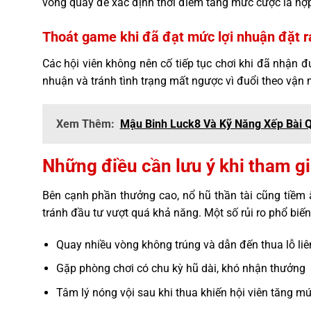
vòng quay để xác định thời điểm tăng mức cược là hợp
Thoát game khi đã đạt mức lợi nhuận đặt r
Các hội viên không nên cố tiếp tục chơi khi đã nhận 
nhuận và tránh tình trạng mất ngược vì đuổi theo vận 
Xem Thêm:
Mậu Binh Luck8 Và Kỹ Năng Xếp Bài 
Những điều cần lưu ý khi tham gi
Bên cạnh phần thưởng cao, nổ hũ thần tài cũng tiềm ẩ
tránh đầu tư vượt quá khả năng. Một số rủi ro phổ biế
Quay nhiều vòng không trúng và dẫn đến thua lỗ liê
Gặp phòng chơi có chu kỳ hũ dài, khó nhận thưởng
Tâm lý nóng vội sau khi thua khiến hội viên tăng m