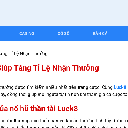
CASINO
XỔ SỐ
BẮN CÁ
Tăng Tỉ Lệ Nhận Thưởng
Giúp Tăng Tỉ Lệ Nhận Thưởng
 thưởng được tìm kiếm nhiều nhất trên trang cược. Cùng
Luck8
, đồng thời giúp mọi người tự tin hơn khi tham gia cá cược tại
ủa nổ hũ thần tài Luck8
ơi người tham gia có thể nhận về khoản thưởng tích lũy được 
n liền với biểu tượng may mắn, là điểm nhấn giúp slot game th