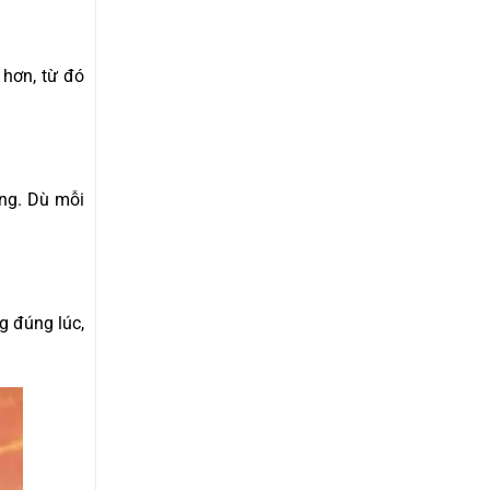
 hơn, từ đó
ợng. Dù mỗi
g đúng lúc,