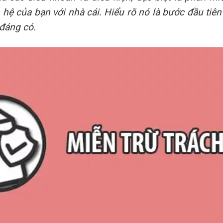
hệ của bạn với nhà cái. Hiểu rõ nó là bước đầu tiên
 đáng có.