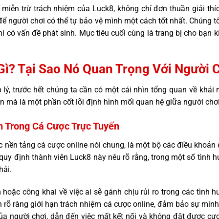
ch miễn trừ trách nhiệm của Luck8, không chỉ đơn thuần giải th
ể người chơi có thể tự bảo vệ mình một cách tốt nhất. Chúng tô
hi có vấn đề phát sinh. Mục tiêu cuối cùng là trang bị cho bạn k
Gì? Tại Sao Nó Quan Trọng Với Người 
ý, trước hết chúng ta cần có một cái nhìn tổng quan về khái 
n mà là một phần cốt lõi định hình mối quan hệ giữa người chơi
m Trong Cá Cược Trực Tuyến
c nền tảng cá cược online nói chung, là một bộ các điều khoản 
quy định thành viên Luck8 này nêu rõ rằng, trong một số tình h
hải.
 hoặc công khai về việc ai sẽ gánh chịu rủi ro trong các tìn
nh rõ ràng giới hạn trách nhiệm cá cược online, đảm bảo sự min
a người chơi, dẫn đến việc mất kết nối và không đặt được cượ