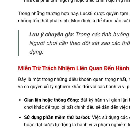
nhà cái phải tạm ngừng hoặc điều chỉnh dịch vụ mà
Trong những trường hợp này, Luck8 được quyền tạm 
những tổn thất phát sinh. Mục đích là để đảm bảo sự 
Lưu ý chuyên gia:
Trong các tình huống 
Người chơi cần theo dõi sát sao các thô
dụng.
Miễn Trừ Trách Nhiệm Liên Quan Đến Hành
Đây là một trong những điều khoản quan trọng nhất, 
và có quyền xử lý nghiêm khắc đối với các hành vi vi
Gian lận hoặc thông đồng:
Bất kỳ hành vi gian lận 
chơi khác để trục lợi bất chính đều sẽ dẫn đến việc 
Sử dụng phần mềm thứ ba/bot:
Việc sử dụng các 
hoặc đặt cược tự động là hành vi vi phạm nghiêm t