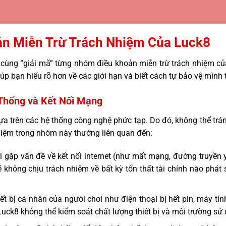
oản Miễn Trừ Trách Nhiệm Của Luck8
ẽ cùng “giải mã” từng nhóm điều khoản miễn trừ trách nhiệm c
úp bạn hiểu rõ hơn về các giới hạn và biết cách tự bảo vệ mình 
 Thống và Kết Nối Mạng
ựa trên các hệ thống công nghệ phức tạp. Do đó, không thể tr
nhiệm trong nhóm này thường liên quan đến:
 gặp vấn đề về kết nối internet (như mất mạng, đường truyền yế
 không chịu trách nhiệm về bất kỳ tổn thất tài chính nào phát 
ết bị cá nhân của người chơi như điện thoại bị hết pin, máy tín
Luck8 không thể kiểm soát chất lượng thiết bị và môi trường sử