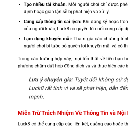
Tạo nhiều tài khoản:
Mỗi người chơi chỉ được phép
định hoặc gian lận sẽ bị phát hiện và xử lý.
Cung cấp thông tin sai lệch:
Khi đăng ký hoặc tron
của người khác, Luck8 có quyền từ chối cung cấp dị
Lạm dụng khuyến mãi:
Tham gia các chương trình
người chơi bị tước bỏ quyền lợi khuyến mãi và có th
Trong các trường hợp này, mọi tổn thất về tiền bạc 
phương chấm dứt hợp đồng dịch vụ và thực hiện các bi
Lưu ý chuyên gia:
Tuyệt đối không sử dụ
Luck8 rất tinh vi và sẽ phát hiện, dẫn 
mạnh.
Miễn Trừ Trách Nhiệm Về Thông Tin và Nội
Luck8 có thể cung cấp các liên kết, quảng cáo hoặc thô