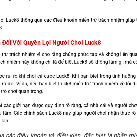
chơi Luck8 thông qua các điều khoản miễn trừ trách nhiệm giú
8.
 Đối Với Quyền Lợi Người Chơi Luck8
rừ trách nhiệm vì cho rằng chúng phức tạp và không liên quan
ách nhiệm này không chỉ là để biết Luck8 sẽ không làm gì, mà cò
c rủi ro khi chơi cá cược Luck8. Khi bạn biết trong tình huốn
 ro đó. Ví dụ, nếu bạn biết Luck8 miễn trừ trách nhiệm về lỗ
 trò chơi quan trọng.
hi các giới hạn được quy định rõ ràng, cả nhà cái và người ch
ểu lầm. Các chính sách Luck8 này giúp người chơi nhận thức rõ 
 lận.
 các điều khoản và điều kiện, đặc biệt là phần mi